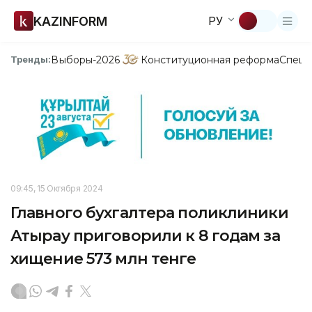
KAZINFORM
РУ
Выборы-2026
Конституционная реформа
Спецп
Тренды:
09:45, 15 Октября 2024
Главного бухгалтера поликлиники
Атырау приговорили к 8 годам за
хищение 573 млн тенге