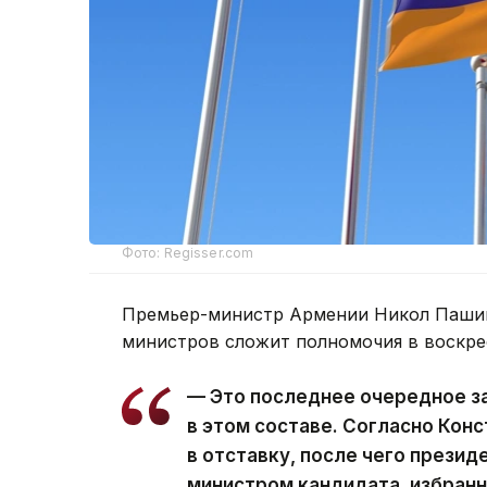
Фото: Regisser.com
Премьер-министр Армении Никол Пашин
министров сложит полномочия в воскре
— Это последнее очередное з
в этом составе. Согласно Кон
в отставку, после чего презид
министром кандидата, избран