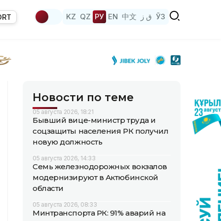
KZ
QZ
РУ
EN
中文
ق ز
ЎЗ
ORT
Новости по теме
05 августа 2026, 18:21
Бывший вице-министр труда и
соцзащиты населения РК получил
новую должность
05 августа 2026, 14:33
Семь железнодорожных вокзалов
модернизируют в Актюбинской
области
05 августа 2026, 08:33
Минтранспорта РК: 91% аварий на