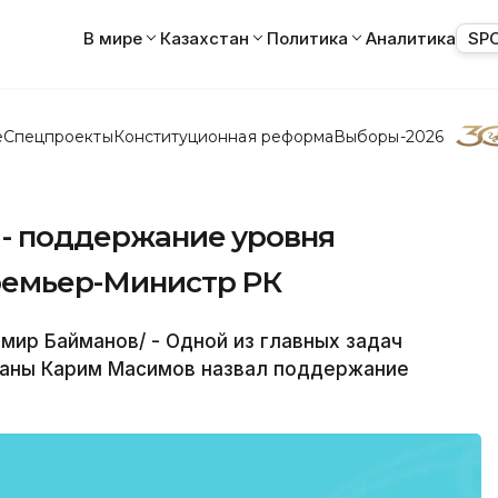
В мире
Казахстан
Политика
Аналитика
SP
е
Спецпроекты
Конституционная реформа
Выборы-2026
а - поддержание уровня
Премьер-Министр РК
ир Байманов/ - Одной из главных задач
раны Карим Масимов назвал поддержание