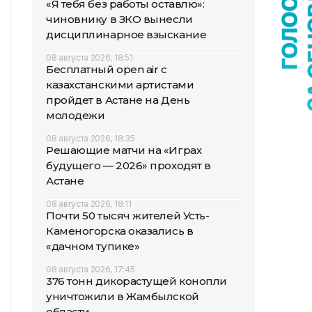
«Я тебя без работы оставлю»:
чиновнику в ЗКО вынесли
дисциплинарное взыскание
08 августа 2026, 18:51
Бесплатный open air с
казахстанскими артистами
пройдет в Астане на День
молодежи
08 августа 2026, 18:35
Решающие матчи на «Играх
будущего — 2026» проходят в
Астане
08 августа 2026, 18:11
Почти 50 тысяч жителей Усть-
Каменогорска оказались в
«дачном тупике»
08 августа 2026, 17:45
376 тонн дикорастущей конопли
уничтожили в Жамбылской
области