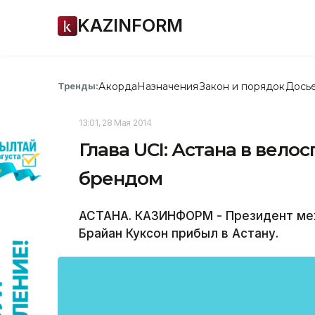
KAZINFORM
Акорда
Назначения
Закон и порядок
Дось
Тренды:
13:01, 28 Мая 2014
Глава UCI: Астана в вело
брендом
АСТАНА. КАЗИНФОРМ - Президент ме
Брайан Куксон прибыл в Астану.