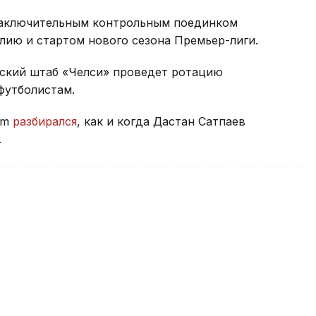
 заключительным контрольным поединком
лию и стартом нового сезона Премьер-лиги.
рский штаб «Челси» проведет ротацию
футболистам.
rm
разбирался
, как и когда Дастан Сатпаев
.