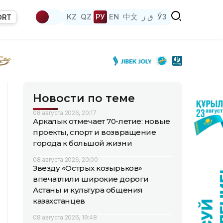
KZ
QZ
РУ
EN
中文
ق ز
ЎЗ
ORT
Новости по теме
08 августа 2026, 20:17
Аркалык отмечает 70-летие: новые
проекты, спорт и возвращение
города к большой жизни
08 августа 2026, 20:00
Звезду «Острых козырьков»
впечатлили широкие дороги
Астаны и культура общения
казахстанцев
08 августа 2026, 19:48