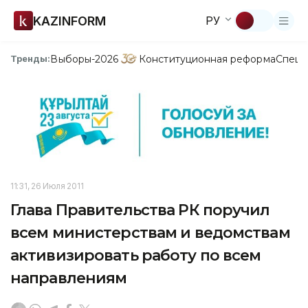
KAZINFORM
РУ
Выборы-2026
Конституционная реформа
Спецп
Тренды:
11:31, 26 Июля 2011
Глава Правительства РК поручил
всем министерствам и ведомствам
активизировать работу по всем
направлениям