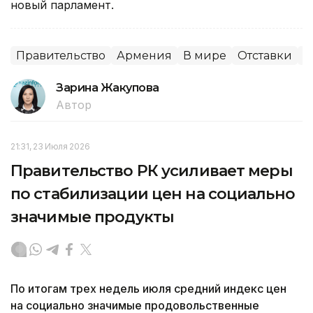
новый парламент.
Правительство
Армения
В мире
Отставки
П
Зарина Жакупова
Автор
21:31, 23 Июля 2026
Правительство РК усиливает меры
по стабилизации цен на социально
значимые продукты
По итогам трех недель июля средний индекс цен
на социально значимые продовольственные