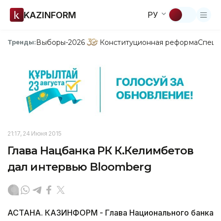
KAZINFORM
РУ
Выборы-2026
Конституционная реформа
Спецп
Тренды:
21:17, 24 Июня 2015
Глава Нацбанка РК К.Келимбетов
дал интервью Bloomberg
АСТАНА. КАЗИНФОРМ - Глава Национального банка