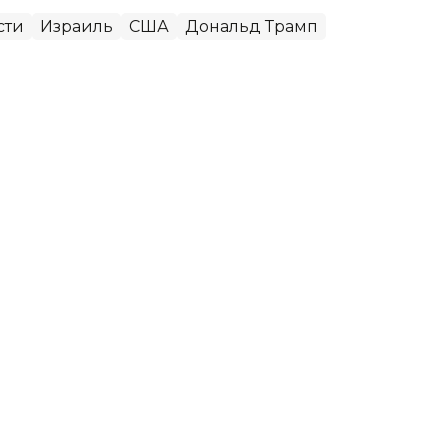
сти
Израиль
США
Дональд Трамп
отреть заморозку конфликта
ой
 позицию по вопросу урегулирования
 передает агентство Kazinform со ссылкой