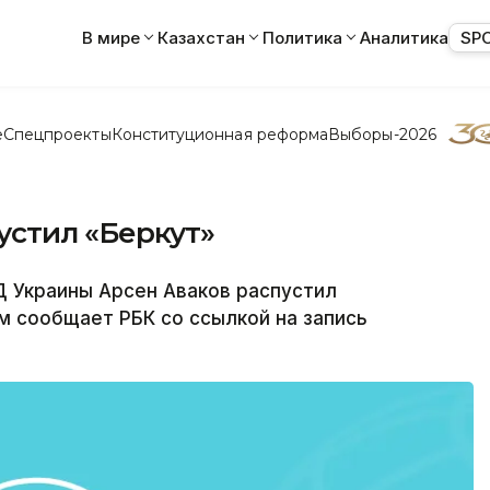
В мире
Казахстан
Политика
Аналитика
SP
е
Спецпроекты
Конституционная реформа
Выборы-2026
устил «Беркут»
Д Украины Арсен Аваков распустил
м сообщает РБК со ссылкой на запись