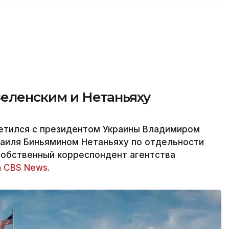
Зеленским и Нетаньяху
етился с президентом Украины Владимиром
аиля Биньямином Нетаньяху по отдельности
собственный корреспондент агентства
а
CBS News.