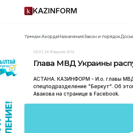
KAZINFORM
Акорда
Назначения
Закон и порядок
Дось
Тренды:
09:07, 26 Февраля 2014
Глава МВД Украины расп
АСТАНА. КАЗИНФОРМ - И.о. главы МВ
спецподразделение "Беркут". Об это
Авакова на странице в Facebook.