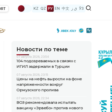
KZ
QZ
РУ
EN
中文
ق ز
ЎЗ
ORT
Новости по теме
07 августа 2026, 23:54
104 подозреваемых в связях с
ИГИЛ задержали в Турции
07 августа 2026, 23:15
Цены на нефть выросли на фоне
напряженности вокруг
Ормузского пролива
07 августа 2026, 22:34
ВОЗ рекомендовала испытать
вакцину «Эрвебо» против нового