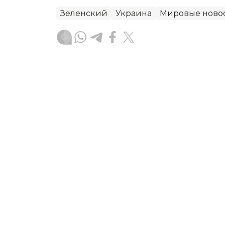
Зеленский
Украина
Мировые ново
Рустем Кожыбаев
Автор
20:43, 25 Июля 2026
Токаев предложил рассм
между Россией и Украин
Касым-Жомарт Токаев высказал свою
конфликта между Россией и Украиной,