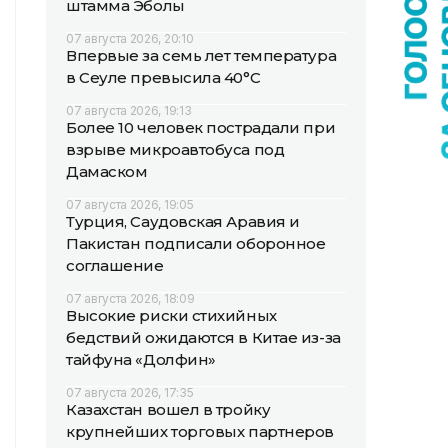
штамма Эболы
07 августа 2026, 20:10
Впервые за семь лет температура
в Сеуле превысила 40°C
07 августа 2026, 19:13
Более 10 человек пострадали при
взрыве микроавтобуса под
Дамаском
07 августа 2026, 19:05
Турция, Саудовская Аравия и
Пакистан подписали оборонное
соглашение
07 августа 2026, 18:09
Высокие риски стихийных
бедствий ожидаются в Китае из-за
тайфуна «Долфин»
07 августа 2026, 17:35
Казахстан вошел в тройку
крупнейших торговых партнеров