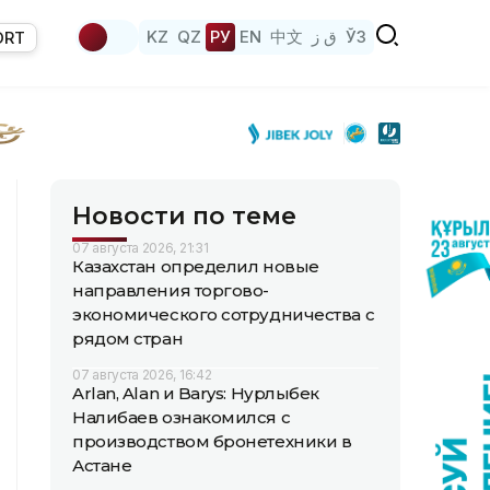
KZ
QZ
РУ
EN
中文
ق ز
ЎЗ
ORT
Новости по теме
07 августа 2026, 21:31
Казахстан определил новые
направления торгово-
экономического сотрудничества с
рядом стран
07 августа 2026, 16:42
Arlan, Alan и Barys: Нурлыбек
Налибаев ознакомился с
производством бронетехники в
Астане