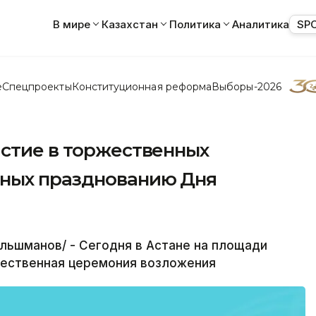
В мире
Казахстан
Политика
Аналитика
SP
е
Спецпроекты
Конституционная реформа
Выборы-2026
астие в торжественных
нных празднованию Дня
льшманов/ - Сегодня в Астане на площади
жественная церемония возложения