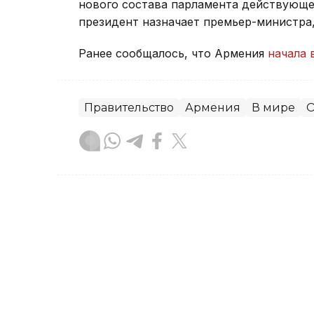
нового состава парламента действующее
президент назначает премьер-министра
Ранее сообщалось, что Армения
начала 
Правительство
Армения
В мире
О
Зарина Жакупова
Автор
21:31, 23 Июля 2026
Правительство РК усили