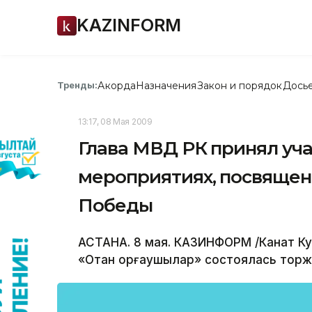
KAZINFORM
Акорда
Назначения
Закон и порядок
Дось
Тренды:
13:17, 08 Мая 2009
Глава МВД РК принял уч
мероприятиях, посвяще
Победы
АСТАНА. 8 мая. КАЗИНФОРМ /Канат Ку
«Отан қорғаушылар» состоялась тор