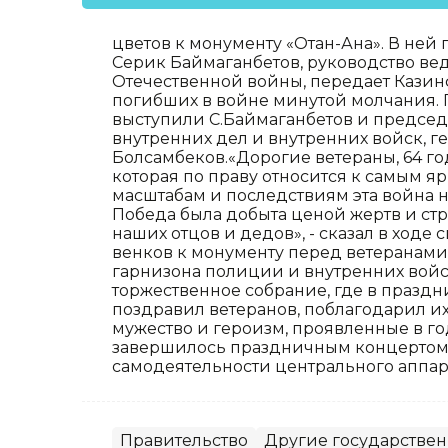
цветов к монументу «Отан-Ана». В ней
Серик Баймаганбетов, руководство ве
Отечественной войны, передает Кази
погибших в войне минутой молчания.
выступили С.Баймаганбетов и председа
внутренних дел и внутренних войск, 
Болсамбеков.«Дорогие ветераны, 64 го
которая по праву относится к самым 
масштабам и последствиям эта война н
Победа была добыта ценой жертв и с
наших отцов и дедов», - сказал в ход
венков к монументу перед ветерана
гарнизона полиции и внутренних войск
торжественное собрание, где в празд
поздравил ветеранов, поблагодарил их
мужество и героизм, проявленные в г
завершилось праздничным концертом
самодеятельности центрального аппар
Правительство
Другие государстве