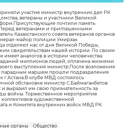
 приняли участие министр внутренних дел РК
домства, ветераны и участники Великой
нформ.Присутствующие почтили память
 Перед ветеранами и приглашенными
тель Казахстанского совета ветеранов органов
генерал-майор полиции Умирзак
да отделяют нас от дня Великой Победы,
ярким свидетельствам нашей истории. По своим
е имеет аналогов в истории человечества.
траданий миллионов людей, оплачена жизнями
е своего выступления министр.После возложения
ми парадным маршем прошли подразделения
 г.Астана.В клубе МВД состоялось
ничной обстановке министр С.Баймаганбетов
 и выразил им свою признательность за
оды войны. Торжественное мероприятие
 коллективов художественной
ата и Комитета внутренних войск МВД РК.
нные органы
Общество