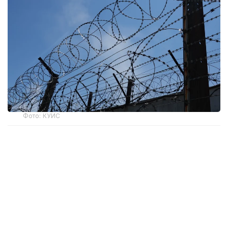
Фото: КУИС
Как сообщили в прокуратуре ВКО, факт
вымогательства был выявлен в рамках надзорной
деятельности Генеральной прокуратуры.
Уголовное дело передали в производство
специальных прокуроров.
Следствием установлено, что с июля по ноябрь
2025 года осужденные Ж. и К. под угрозой