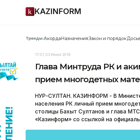
KAZINFORM
Акорда
Назначения
Закон и порядок
Дось
Тренды:
17:01, 03 Июня 2019
Глава Минтруда РК и ак
прием многодетных мат
НУР-СУЛТАН. КАЗИНФОРМ - В Министе
населения РК личный прием многодет
столицы Бахыт Султанов и глава МТ
«Казинформ» со ссылкой на официаль