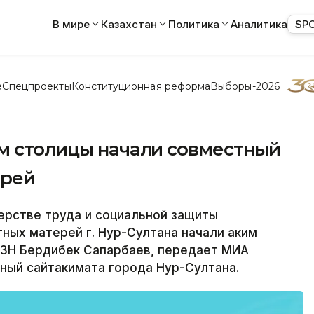
В мире
Казахстан
Политика
Аналитика
SP
е
Спецпроекты
Конституционная реформа
Выборы-2026
им столицы начали совместный
ерей
рстве труда и социальной защиты
ных матерей г. Нур-Султана начали аким
СЗН Бердибек Сапарбаев, передает МИА
ный сайтакимата города Нур-Султана.