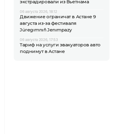
экстрадировали из Вьетнама
06 августа 2026, 18:12
Движение ограничат в Астане 9
августа из-за фестиваля
Jüregımnıñ Jenımpazy
06 августа 2026, 17:53
Тариф на услуги эвакуаторов авто
поднимут в Астане