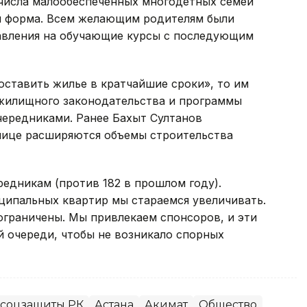
 числа малообеспеченных многодетных семей
и форма. Всем желающим родителям были
авления на обучающие курсы с последующим
ставить жилье в кратчайшие сроки», то им
жилищного законодательства и программы
чередниками. Ранее Бахыт Султанов
олице расширяются объемы строительства
редникам (против 182 в прошлом году).
ипальных квартир мы стараемся увеличивать.
ограничены. Мы привлекаем спонсоров, и эти
й очереди, чтобы не возникало спорных
 соцзащиты РК
Астана
Акимат
Общество