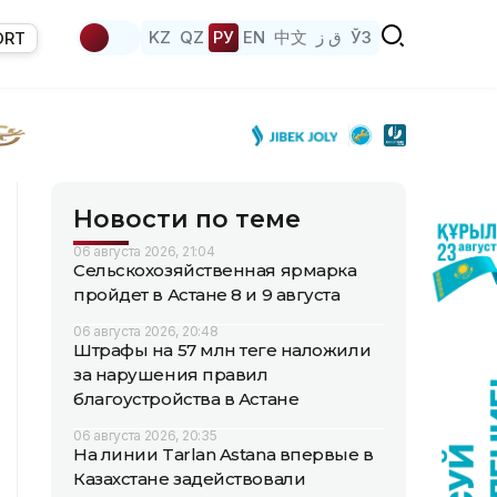
KZ
QZ
РУ
EN
中文
ق ز
ЎЗ
ORT
Новости по теме
06 августа 2026, 21:04
Сельскохозяйственная ярмарка
пройдет в Астане 8 и 9 августа
06 августа 2026, 20:48
Штрафы на 57 млн теңге наложили
за нарушения правил
благоустройства в Астане
06 августа 2026, 20:35
На линии Tarlan Astana впервые в
Казахстане задействовали