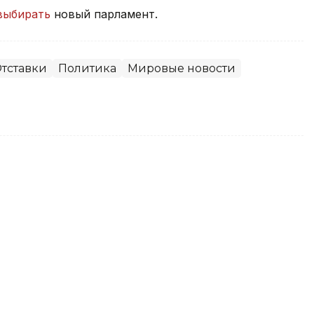
выбирать
новый парламент.
тставки
Политика
Мировые новости
вает меры по стабилизации
мые продукты