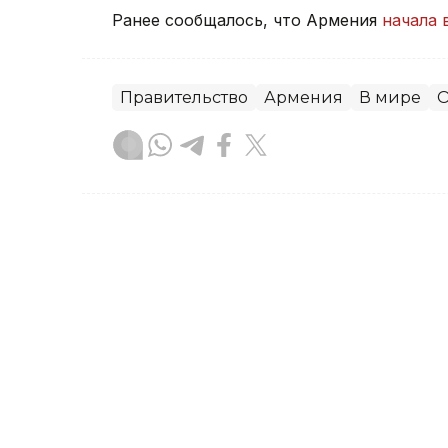
Ранее сообщалось, что Армения
начала 
Правительство
Армения
В мире
О
Зарина Жакупова
Автор
21:31, 23 Июля 2026
Правительство РК усили
цен на социально значи