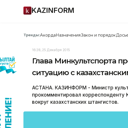
KAZINFORM
Акорда
Назначения
Закон и порядок
Дось
Тренды:
16:28, 25 Декабря 2015
Глава Минкультспорта п
ситуацию с казахстанск
АСТАНА. КАЗИНФОРМ - Министр куль
прокомментировал корреспонденту К
вокруг казахстанских штангистов.