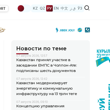
KZ
QZ
РУ
EN
中文
ق ز
ЎЗ
ORT
Новости по теме
07 августа 2026, 12:57
Казахстан принял участие в
заседании ЕМПС в Чолпон-Ате:
подписаны шесть документов
07 августа 2026, 12:42
Казахстан модернизирует
энергетику и коммунальную
инфраструктуру на 13 трлн теңге
07 августа 2026, 09:10
Концепцию управления