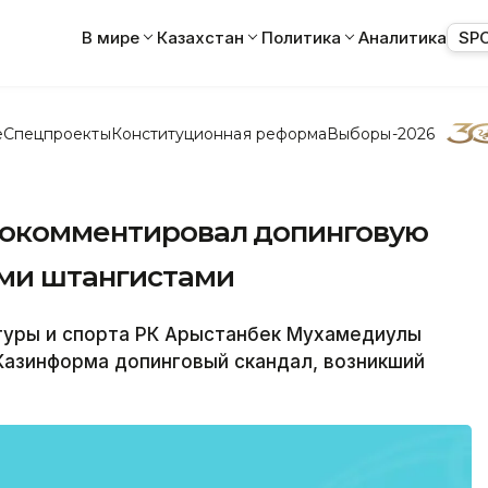
В мире
Казахстан
Политика
Аналитика
SP
е
Спецпроекты
Конституционная реформа
Выборы-2026
рокомментировал допинговую
ими штангистами
туры и спорта РК Арыстанбек Мухамедиулы
азинформа допинговый скандал, возникший