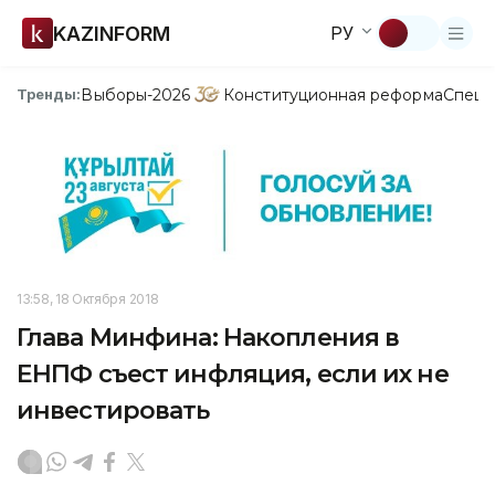
KAZINFORM
РУ
Выборы-2026
Конституционная реформа
Спецп
Тренды:
13:58, 18 Октября 2018
Глава Минфина: Накопления в
ЕНПФ съест инфляция, если их не
инвестировать