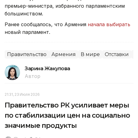
премьер-министра, избранного парламентским
большинством.
Ранее сообщалось, что Армения
начала выбирать
новый парламент.
Правительство
Армения
В мире
Отставки
П
Зарина Жакупова
Автор
21:31, 23 Июля 2026
Правительство РК усиливает меры
по стабилизации цен на социально
значимые продукты