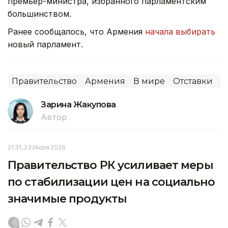
премьер-министра, избранного парламентским
большинством.
Ранее сообщалось, что Армения
начала выбирать
новый парламент.
Правительство
Армения
В мире
Отставки
П
Зарина Жакупова
Автор
21:31, 23 Июля 2026
Правительство РК усиливает меры
по стабилизации цен на социально
значимые продукты