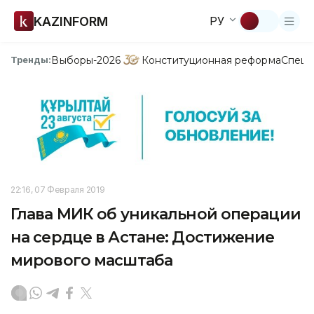
KAZINFORM
РУ
Выборы-2026
Конституционная реформа
Спецп
Тренды:
22:16, 07 Февраля 2019
Глава МИК об уникальной операции
на сердце в Астане: Достижение
мирового масштаба