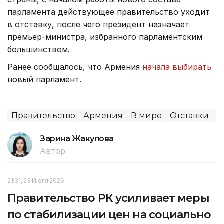
парламента действующее правительство уходит
в отставку, после чего президент назначает
премьер-министра, избранного парламентским
большинством.
Ранее сообщалось, что Армения
начала выбирать
новый парламент.
Правительство
Армения
В мире
Отставки
П
Зарина Жакупова
Автор
21:31, 23 Июля 2026
Правительство РК усиливает меры
по стабилизации цен на социально