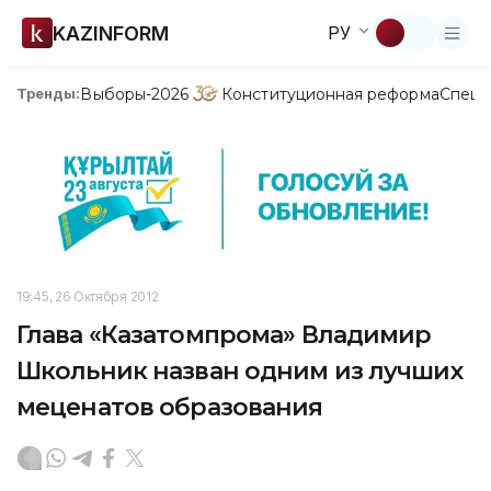
KAZINFORM
РУ
Выборы-2026
Конституционная реформа
Спецп
Тренды:
19:45, 26 Октября 2012
Глава «Казатомпрома» Владимир
Школьник назван одним из лучших
меценатов образования