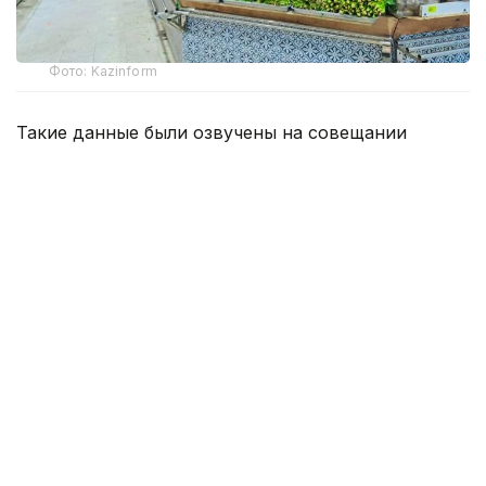
Фото: Kazinform
Такие данные были озвучены на совещании
по вопросам стабилизации цен на социально
значимые продовольственные товары и инфляции
под председательством заместителя Премьер-
министра — министра национальной экономики
Серика Жумангарина.
Как было отмечено на совещании, по итогам июня
годовая инфляция в стране составила 10,3%
против 10,4% месяцем ранее. При этом уровень
инфляции выше среднереспубликанского
сохраняется в 11 регионах. Самые высокие
показатели зарегистрированы в областях Жетысу,
Улытау, а также в Северо-Казахстанской