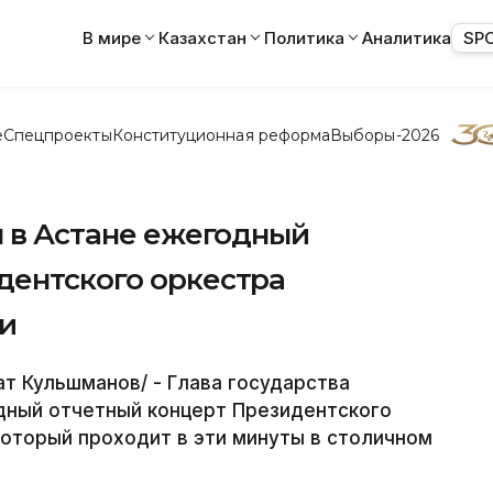
В мире
Казахстан
Политика
Аналитика
SP
е
Спецпроекты
Конституционная реформа
Выборы-2026
л в Астане ежегодный
дентского оркестра
и
т Кульшманов/ - Глава государства
дный отчетный концерт Президентского
который проходит в эти минуты в столичном