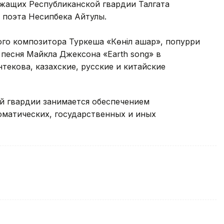
ужащих Республиканской гвардии Талгата
 поэта Несипбека Айтулы.
го композитора Туркеша «Көніл ашар», попурри
песня Майкла Джексона «Earth song» в
текова, казахские, русские и китайские
й гвардии занимается обеспечением
оматических, государственных и иных