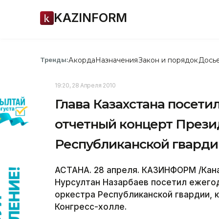
KAZINFORM
Акорда
Назначения
Закон и порядок
Дось
Тренды:
19:20, 28 Апреля 2010
Глава Казахстана посети
отчетный концерт Прези
Республиканской гварди
АСТАНА. 28 апреля. КАЗИНФОРМ /Кана
Нурсултан Назарбаев посетил ежего
оркестра Республиканской гвардии, 
Конгресс-холле.