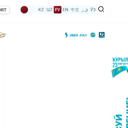
KZ
QZ
РУ
EN
中文
ق ز
ЎЗ
ORT