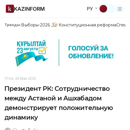
KAZINFORM
РУ
Выборы-2026
Конституционная реформа
Спецп
Тренды:
17:04, 30 Мая 2025
Президент РК: Сотрудничество
между Астаной и Ашхабадом
демонстрирует положительную
динамику