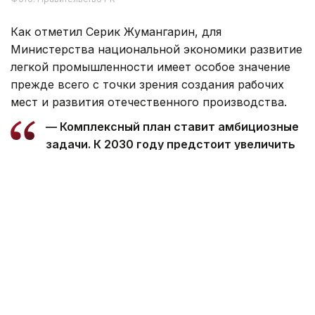
Как отметил Серик Жумангарин, для
Министерства национальной экономики развитие
легкой промышленности имеет особое значение
прежде всего с точки зрения создания рабочих
мест и развития отечественного производства.
— Комплексный план ставит амбициозные
задачи. К 2030 году предстоит увеличить
объем переработки сырья в 1,5–2 раза,
создать порядка 40 тыс. рабочих мест
и реализовать 35 инвестиционных
проектов. Государство готово
поддерживать предприятия, которые
увеличивают локализацию и развивают
производство. При этом Комплексный план
останется гибким документом
и при необходимости будет