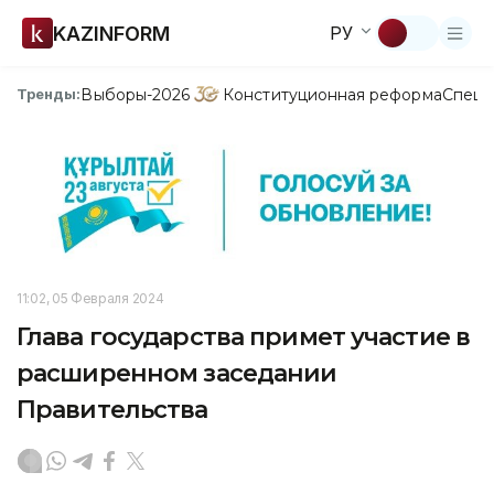
KAZINFORM
РУ
Выборы-2026
Конституционная реформа
Спецп
Тренды:
11:02, 05 Февраля 2024
Глава государства примет участие в
расширенном заседании
Правительства