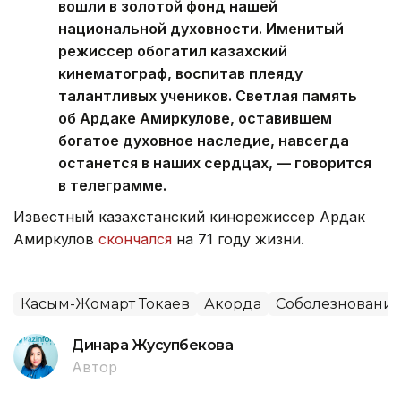
вошли в золотой фонд нашей
национальной духовности. Именитый
режиссер обогатил казахский
кинематограф, воспитав плеяду
талантливых учеников. Светлая память
об Ардаке Амиркулове, оставившем
богатое духовное наследие, навсегда
останется в наших сердцах, — говорится
в телеграмме.
Известный казахстанский кинорежиссер Ардак
Амиркулов
скончался
на 71 году жизни.
Касым-Жомарт Токаев
Акорда
Соболезновани
Динара Жусупбекова
Автор