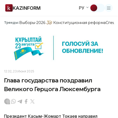
KAZINFORM
РУ
Выборы-2026
Конституционная реформа
Спецп
Тренды:
12:32, 23 Июня 2025
Глава государства поздравил
Великого Герцога Люксембурга
Президент Касым-Жомарт Токаев направил