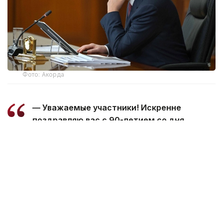
Фото: Акорда
— Уважаемые участники! Искренне
поздравляю вас с 90-летием со дня
образования Северо-Казахстанской
области!
За это время регион добился
впечатляющего прогресса в своем
развитии, а его летопись обогатилась
многими славными страницами.
Сегодня Северный Казахстан — одна
из главных житниц страны. Наши аграрии,