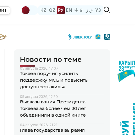
KZ
QZ
РУ
EN
中文
ق ز
ЎЗ
ORT
Новости по теме
05 августа 2026, 17:07
Токаев поручил усилить
поддержку МСБ и повысить
доступность жилья
05 августа 2026, 12:20
Высказывания Президента
Токаева за более чем 30 лет
объединили в одной книге
04 августа 2026, 21:21
Глава государства выразил