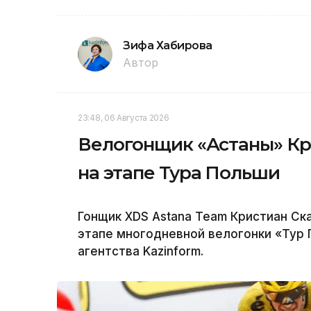
Зифа Хабирова
Автор
23:48, 06 Августа 2026
Велогонщик «Астаны» Кр
на этапе Тура Польши
Гонщик XDS Astana Team Кристиан Ск
этапе многодневной велогонки «Тур
агентства Kazinform.