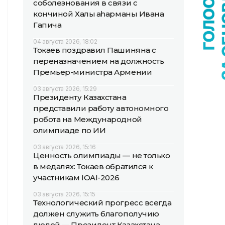
соболезнования в связи с
кончиной Халық қаһарманы Ивана
Гапича
04 августа 2026, 18:02
Токаев поздравил Пашиняна с
переназначением на должность
Премьер-министра Армении
03 августа 2026, 15:29
Президенту Казахстана
представили работу автономного
робота на Международной
олимпиаде по ИИ
03 августа 2026, 15:16
Ценность олимпиады — не только
в медалях: Токаев обратился к
участникам IOAI-2026
03 августа 2026, 15:15
Технологический прогресс всегда
должен служить благополучию
людей — Президент Казахстана