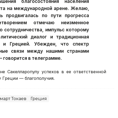
ышения благосостояния населения
ета на международной арене. Желаю,
ь продвигалась по пути прогресса
етворением отмечаю неизменное
о сотрудничества, импульс которому
литический диалог и традиционная
 и Грецией. Убежден, что спектр
нные связи между нашими странами
— говорится в телеграмме.
е Сакелларопулу успехов в ее ответственной
 Греции — благополучия.
март Токаев
Греция