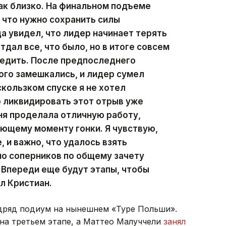
ак близко. На финальном подъеме
, что нужно сохранить силы
а увидел, что лидер начинает терять
тдал все, что было, но в итоге совсем
бедить. После предпоследнего
ого замешкались, и лидер сумел
скользком спуске я не хотел
 ликвидировать этот отрыв уже
ня проделала отличную работу,
ющему моменту гонки. Я чувствую,
 и важно, что удалось взять
но соперников по общему зачету
 Впереди еще будут этапы, чтобы
л Кристиан.
одряд подиум на нынешнем «Туре Польши».
на третьем этапе, а Маттео Малуччели
занял