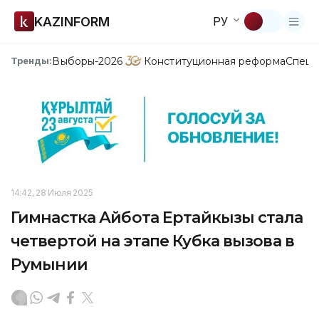
KAZINFORM
РУ
Выборы-2026
Конституционная реформа
Спецп
Тренды:
14:42, 28 Июля 2025
Гимнастка Айбота Ертайкызы стала
четвертой на этапе Кубка вызова в
Румынии