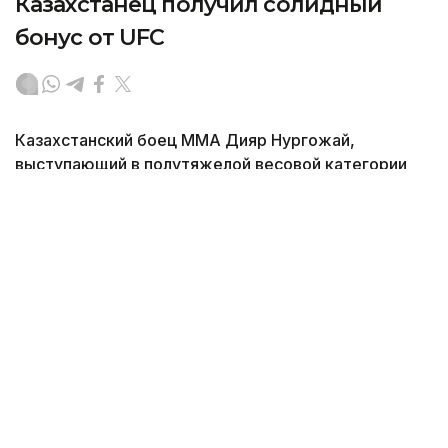
Казахстанец получил солидный
бонус от UFC
Казахстанский боец ММА Дияр Нургожай,
выступающий в полутяжелой весовой категории
UFC, удостоился бонуса от организации после
выступления в минувшие выходные, передает
корреспондент агентства Kazinform.