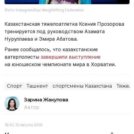
Фото: Instagram/Kaz Weightlifting Federation
Казахстанская тяжелоатлетка Ксения Прозорова
тренируется под руководством Азамата
Нуруллаева и Эмира Абатова.
Ранее сообщалось, что казахстанские
ватерполисты
завершили выступление
на юношеском чемпионате мира в Хорватии.
Спорт
Ташкент
спортсмены Казахстана
Тяжела
Зарина Жакупова
Автор
18:43, 10 Августа 2026