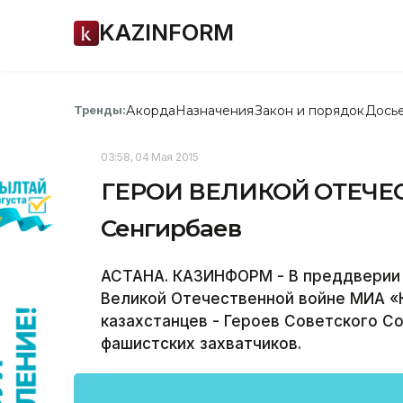
KAZINFORM
Акорда
Назначения
Закон и порядок
Дось
Тренды:
03:58, 04 Мая 2015
ГЕРОИ ВЕЛИКОЙ ОТЕЧЕ
Сенгирбаев
АСТАНА. КАЗИНФОРМ - В преддверии 
Великой Отечественной войне МИА «
казахстанцев - Героев Советского С
фашистских захватчиков.