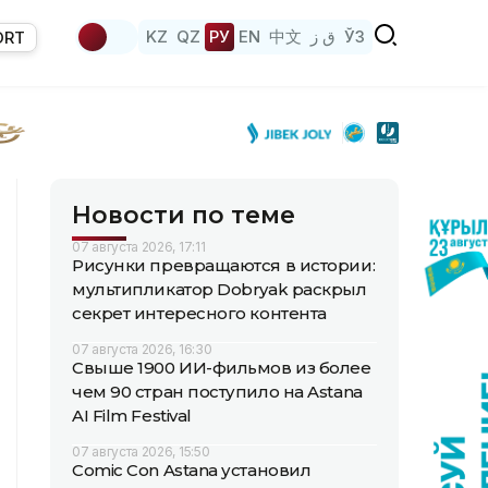
KZ
QZ
РУ
EN
中文
ق ز
ЎЗ
ORT
Новости по теме
07 августа 2026, 17:11
Рисунки превращаются в истории:
мультипликатор Dobryak раскрыл
секрет интересного контента
07 августа 2026, 16:30
Свыше 1900 ИИ-фильмов из более
чем 90 стран поступило на Astana
AI Film Festival
07 августа 2026, 15:50
Comic Con Astana установил