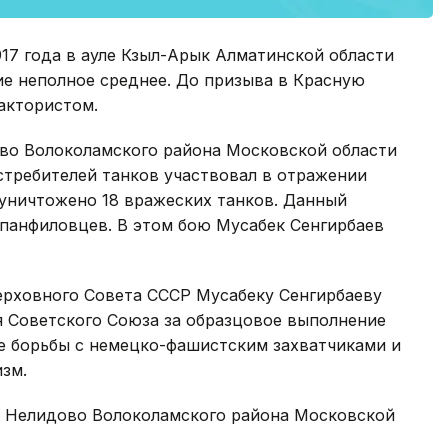
917 года в ауле Кзыл-Арык Алматинской области
ние неполное среднее. До призыва в Красную
рактористом.
ково Волоколамского района Московской области
стребителей танков участвовал в отражении
 уничтожено 18 вражеских танков. Данный
-панфиловцев. В этом бою Мусабек Сенгирбаев
Верховного Совета СССР Мусабеку Сенгирбаеву
я Советского Союза за образцовое выполнение
е борьбы с немецко-фашистским захватчиками и
зм.
и Нелидово Волоколамского района Московской