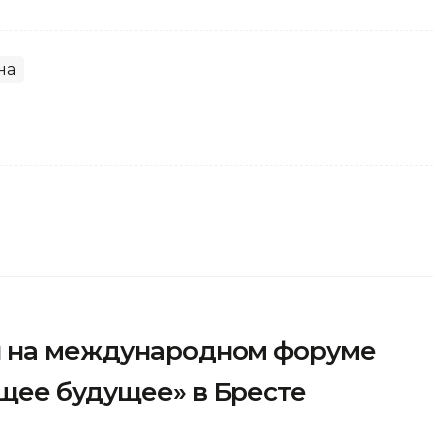
на
л на международном форуме
щее будущее» в Бресте