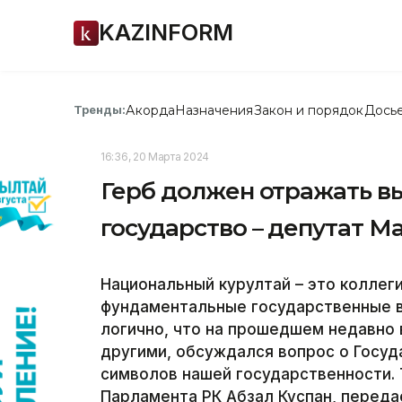
KAZINFORM
Акорда
Назначения
Закон и порядок
Дось
Тренды:
16:36, 20 Марта 2024
Герб должен отражать вы
государство – депутат 
Национальный курултай – это коллег
фундаментальные государственные в
логично, что на прошедшем недавно 
другими, обсуждался вопрос о Госуд
символов нашей государственности.
Парламента РК Абзал Куспан, переда