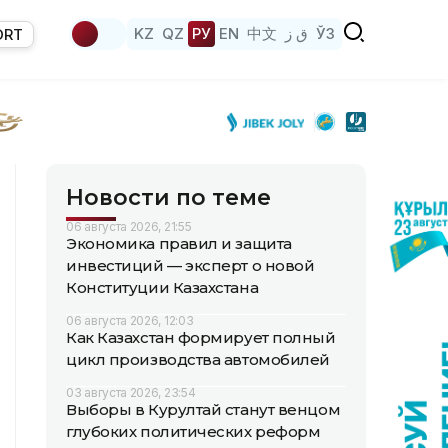
KZ
QZ
РУ
EN
中文
ق ز
ЎЗ
ORT
Новости по теме
06 августа 2026, 21:55
Экономика правил и защита
инвестиций — эксперт о новой
Конституции Казахстана
06 августа 2026, 12:03
Как Казахстан формирует полный
цикл производства автомобилей
03 августа 2026, 23:54
Выборы в Курултай станут венцом
глубоких политических реформ