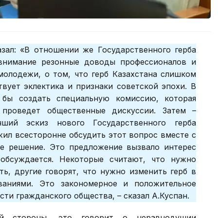
зал: «В отношении же Государственного герба
внимание резонные доводы профессионалов и
молодежи, о том, что герб Казахстана слишком
твует эклектика и признаки советской эпохи. В
 бы создать специальную комиссию, которая
 проведет общественные дискуссии. Затем –
ший эскиз нового Государственного герба
жил всесторонне обсудить этот вопрос вместе с
е решение. Это предложение вызвало интерес
обсуждается. Некоторые считают, что нужно
ть, другие говорят, что нужно изменить герб в
ваниями. Это закономерное и положительное
сти гражданского общества, – сказал А.Куспан.
ой стороны, это говорит о неравнодушии