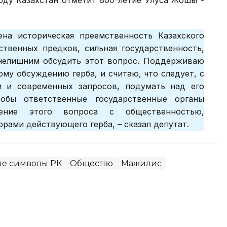
оду Казахстан отметит 800-летие Улуса Жошы -
на историческая преемственность Казахского
ственных предков, сильная государственность,
т нелишним обсудить этот вопрос. Поддерживаю
му обсуждению герба, и считаю, что следует, с
и и современных запросов, подумать над его
тобы ответственные государственные органы
дение этого вопроса с общественностью,
рами действующего герба, – сказал депутат.
ые символы РК
Общество
Мажилис