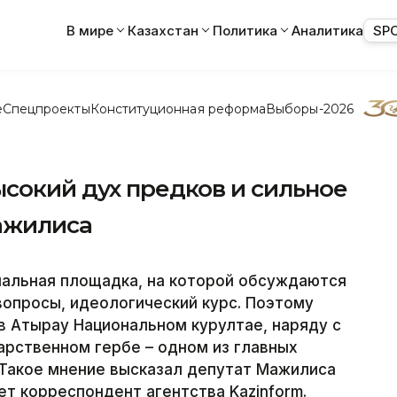
В мире
Казахстан
Политика
Аналитика
SP
е
Спецпроекты
Конституционная реформа
Выборы-2026
сокий дух предков и сильное
Мажилиса
иальная площадка, на которой обсуждаются
опросы, идеологический курс. Поэтому
в Атырау Национальном курултае, наряду с
арственном гербе – одном из главных
 Такое мнение высказал депутат Мажилиса
ет корреспондент агентства Kazinform.