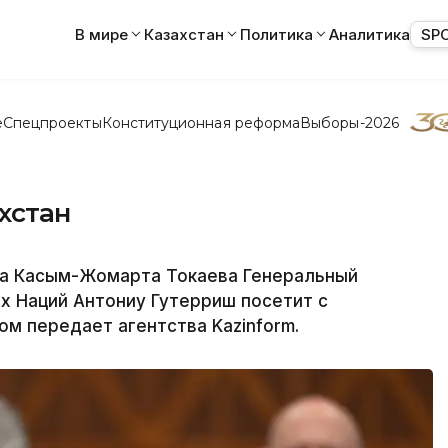
В мире
Казахстан
Политика
Аналитика
SP
е
Спецпроекты
Конституционная реформа
Выборы-2026
хстан
та Касым-Жомарта Токаева Генеральный
х Наций Антониу Гутерриш посетит с
ом передает агентства Kazinform.