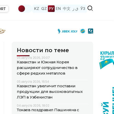
KZ
QZ
РУ
EN
中文
ق ز
ЎЗ
ORT
Новости по теме
05 августа 2026, 20:07
Казахстан и Южная Корея
расширяют сотрудничество в
сфере редких металлов
05 августа 2026, 16:54
Казахстан увеличит поставки
продукции для высоковольтных
ЛЭП в Узбекистан
04 августа 2026, 18:02
Токаев поздравил Пашиняна с