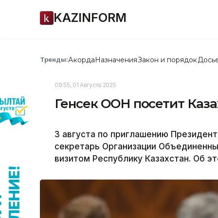
KAZINFORM
Акорда
Назначения
Закон и порядок
Дось
Тренды:
09:55, 01 Августа 2025
Генсек ООН посетит Каза
3 августа по приглашению Президен
секретарь Организации Объединенны
визитом Республику Казахстан. Об эт