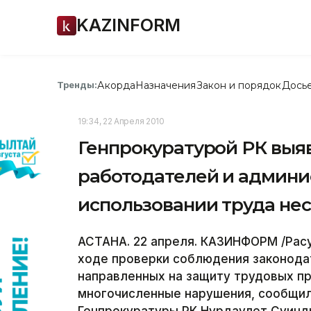
KAZINFORM
Акорда
Назначения
Закон и порядок
Дось
Тренды:
19:34, 22 Апреля 2010
Генпрокуратурой РК выя
работодателей и админи
использовании труда не
АСТАНА. 22 апреля. КАЗИНФОРМ /Расу
ходе проверки соблюдения законода
направленных на защиту трудовых п
многочисленные нарушения, сообщил