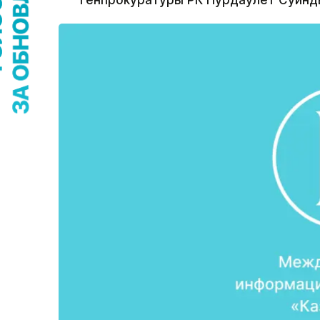
Генпрокуратуры РК Нурдаулет Суинд