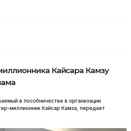
-миллионника Кайсара Камзу
нама
аемый в пособничестве в организации
гер-миллионник Кайсар Камза, передает