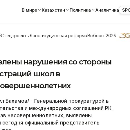
В мире
Казахстан
Политика
Аналитика
SP
е
Спецпроекты
Конституционная реформа
Выборы-2026
влены нарушения со стороны
страций школ в
совершеннолетних
л Бахамов/ - Генеральной прокуратурой в
тельства и международных соглашений РК,
рав несовершеннолетних, выявлены
 сегодня официальный представитель