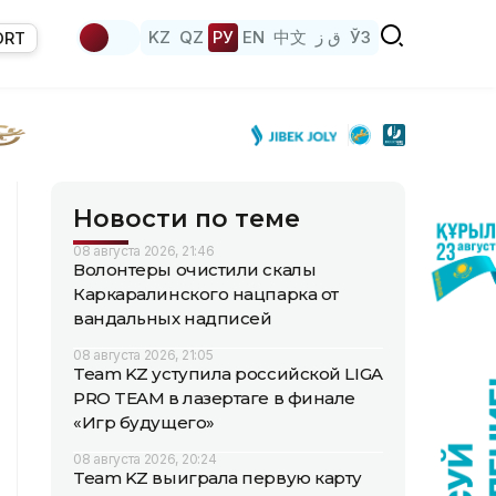
KZ
QZ
РУ
EN
中文
ق ز
ЎЗ
ORT
Новости по теме
08 августа 2026, 21:46
Волонтеры очистили скалы
Каркаралинского нацпарка от
вандальных надписей
08 августа 2026, 21:05
Team KZ уступила российской LIGA
PRO TEAM в лазертаге в финале
«Игр будущего»
08 августа 2026, 20:24
Team KZ выиграла первую карту