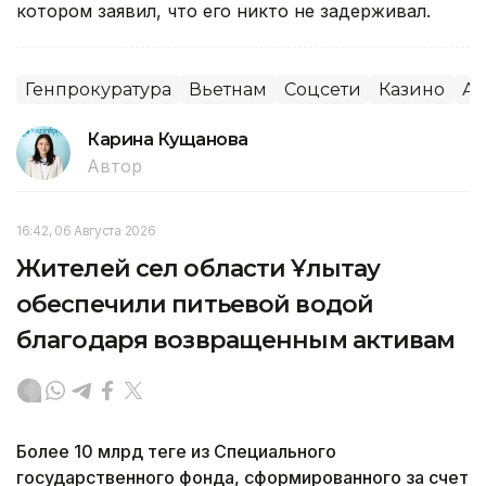
котором заявил, что его никто не задерживал.
Генпрокуратура
Вьетнам
Соцсети
Казино
Аз
Карина Кущанова
Автор
16:42, 06 Августа 2026
Жителей сел области Ұлытау
обеспечили питьевой водой
благодаря возвращенным активам
Более 10 млрд теңге из Специального
государственного фонда, сформированного за счет