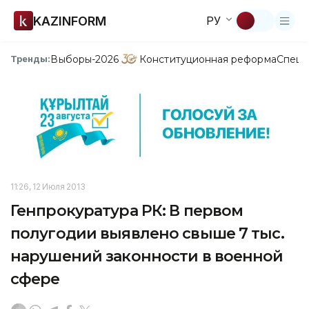
KAZINFORM
РУ
Выборы-2026
Конституционная реформа
Спецп
Тренды:
11:26, 12 Июля 2013
Генпрокуратура РК: В первом
полугодии выявлено свыше 7 тыс.
нарушений законности в военной
сфере