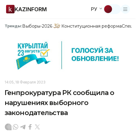
KAZINFORM
РУ
Выборы-2026
Конституционная реформа
Спецп
Тренды:
14:05, 18 Февраля 2023
Генпрокуратура РК сообщила о
нарушениях выборного
законодательства