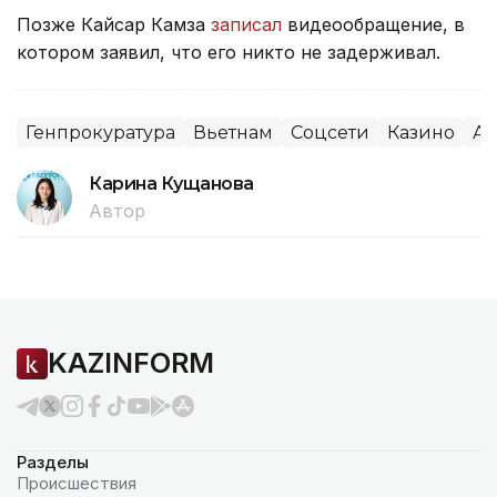
Позже Кайсар Камза
записал
видеообращение, в
котором заявил, что его никто не задерживал.
Генпрокуратура
Вьетнам
Соцсети
Казино
Аз
Карина Кущанова
Автор
KAZINFORM
Разделы
Происшествия