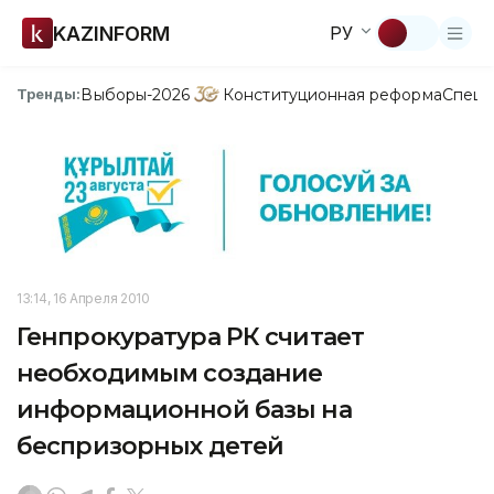
KAZINFORM
РУ
Выборы-2026
Конституционная реформа
Спецп
Тренды:
13:14, 16 Апреля 2010
Генпрокуратура РК считает
необходимым создание
информационной базы на
беспризорных детей