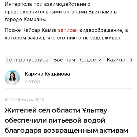
Интерпола при взаимодействии с
правоохранительными органами Вьетнама в
городе Камрань.
Позже Кайсар Камза
записал
видеообращение, в
котором заявил, что его никто не задерживал.
Генпрокуратура
Вьетнам
Соцсети
Казино
Аз
Карина Кущанова
Автор
16:42, 06 Августа 2026
Жителей сел области Ұлытау
обеспечили питьевой водой
благодаря возвращенным активам