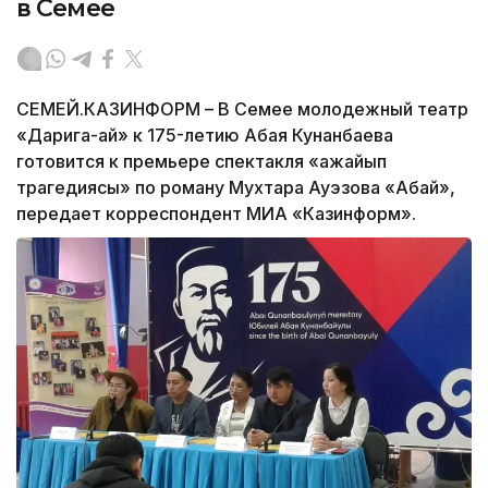
в Семее
СЕМЕЙ.КАЗИНФОРМ – В Семее молодежный театр
«Дарига-ай» к 175-летию Абая Кунанбаева
готовится к премьере спектакля «Ғажайып
трагедиясы» по роману Мухтара Ауэзова «Абай»,
передает корреспондент МИА «Казинформ».