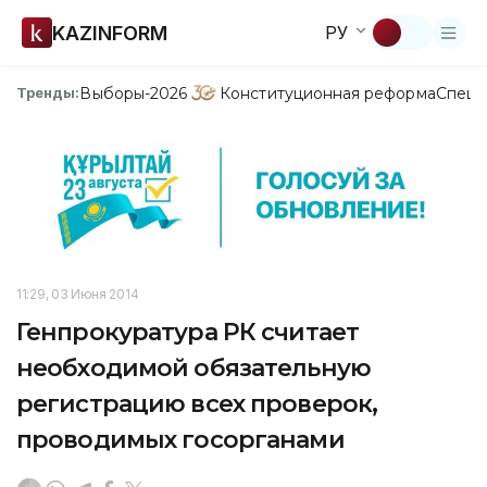
KAZINFORM
РУ
Выборы-2026
Конституционная реформа
Спецп
Тренды:
11:29, 03 Июня 2014
Генпрокуратура РК считает
необходимой обязательную
регистрацию всех проверок,
проводимых госорганами