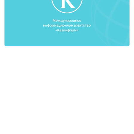
«Уже практически готов список тех произведений
в области культуры, искусства, кинорежиссуры в
области литературы (для перевода на
иностранные языки). Этот список сейчас
формируется, до конца года он будет утвержден.
В следующем году Министерство иностранных
дел будет активно продвигать их на мировой
арене. Это продвижение, пиар для того, чтобы
показать казахстанскую культуру на глобальной
арене, показать мировой общественности те
достижения, которых казахстанская культура за