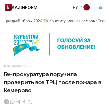
KAZINFORM
РУ
Выборы-2026
Конституционная реформа
Спецп
Тренды:
15:32, 30 Марта 2018
Генпрокуратура поручила
проверить все ТРЦ после пожара в
Кемерово