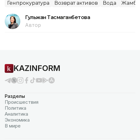
Генпрокуратура
Возврат активов
Вода
Жамбыл
Гульжан Тасмаганбетова
Автор
KAZINFORM
Разделы
Происшествия
Политика
Аналитика
Экономика
В мире