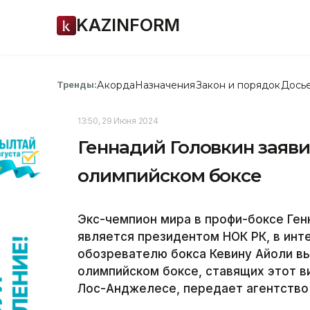
KAZINFORM
Акорда
Назначения
Закон и порядок
Дось
Тренды:
13:50, 29 Июня 2024
Геннадий Головкин заяви
олимпийском боксе
Экс-чемпион мира в профи-боксе Ген
является президентом НОК РК, в ин
обозревателю бокса Кевину Айоли вы
олимпийском боксе, ставящих этот в
Лос-Анджелесе, передает агентство 