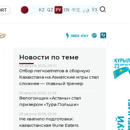
KZ
QZ
РУ
EN
中文
ق ز
ЎЗ
ORT
Новости по теме
06 августа 2026, 09:31
Отбор легкоатлетов в сборную
Казахстана на Азиатские игры стал
сложнее — главный тренер
05 августа 2026, 22:38
Велогонщик «Астаны» стал
призером «Тура Польши»
05 августа 2026, 20:26
Не хватило подготовки:
казахстанская Rune Eaters