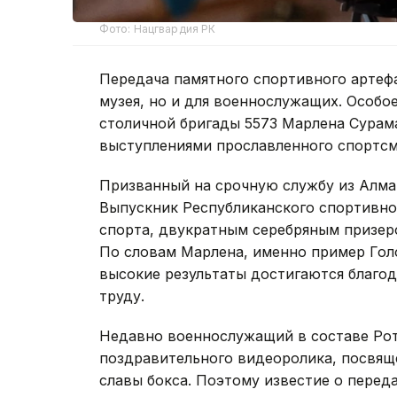
Фото: Нацгвардия РК
Передача памятного спортивного артефа
музея, но и для военнослужащих. Особо
столичной бригады 5573 Марлена Сурама
выступлениями прославленного спортсм
Призванный на срочную службу из Алма
Выпускник Республиканского спортивно
спорта, двукратным серебряным призер
По словам Марлена, именно пример Голо
высокие результаты достигаются благо
труду.
Недавно военнослужащий в составе Роты
поздравительного видеоролика, посвящ
славы бокса. Поэтому известие о перед