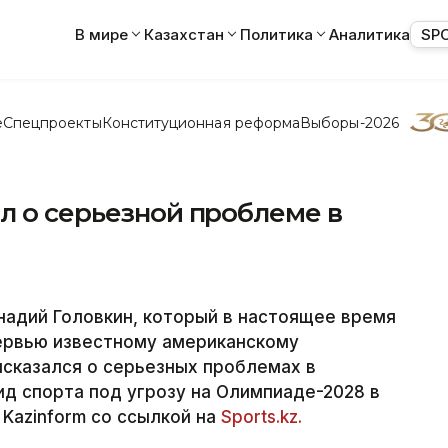
В мире
Казахстан
Политика
Аналитика
SP
е
Спецпроекты
Конституционная реформа
Выборы-2026
л о серьезной проблеме в
надий Головкин, который в настоящее время
тервью известному американскому
сказался о серьезных проблемах в
ид спорта под угрозу на Олимпиаде-2028 в
Kazinform со ссылкой на
Sports.kz.