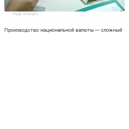
Кадр из видео
Производство национальной валюты — сложный
многоступенчатый процесс, большая часть
которого остается скрытой от посторонних глаз.
Банкнотная фабрика в Алматы — режимный
объект, где действуют строгие требования
безопасности, а значительная часть
производственной информации не подлежит
разглашению. Именно здесь с 1995 года
печатаются казахстанские банкноты,
а за привычной купюрой скрывается сложный
технологический процесс и работа дизайнеров,
инженеров, технологов и специалистов
по защите.