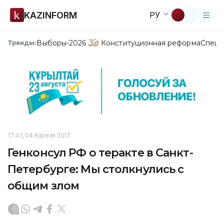
KAZINFORM
РУ
Выборы-2026
Конституционная реформа
Спецп
Тренды:
17:47, 04 Апреля 2017
Генконсул РФ о теракте в Санкт-
Петербурге: Мы столкнулись с
общим злом