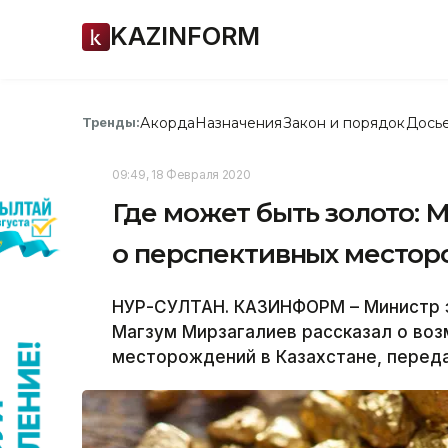
KAZINFORM
Акорда
Назначения
Закон и порядок
Дось
Тренды:
09:49, 18 Февраля 2020
Где может быть золото:
о перспективных место
НУР-СУЛТАН. КАЗИНФОРМ – Министр э
Магзум Мирзагалиев рассказал о во
месторождений в Казахстане, перед