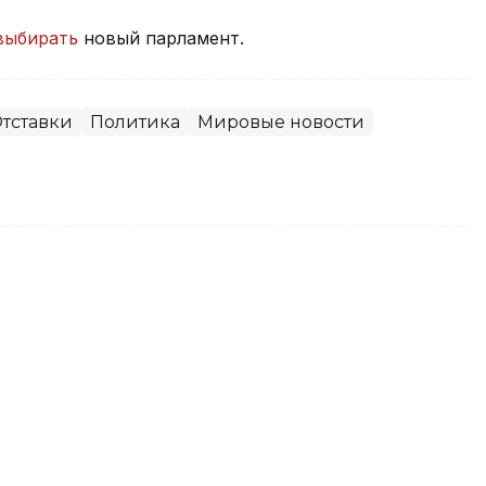
выбирать
новый парламент.
тставки
Политика
Мировые новости
вает меры по стабилизации
мые продукты