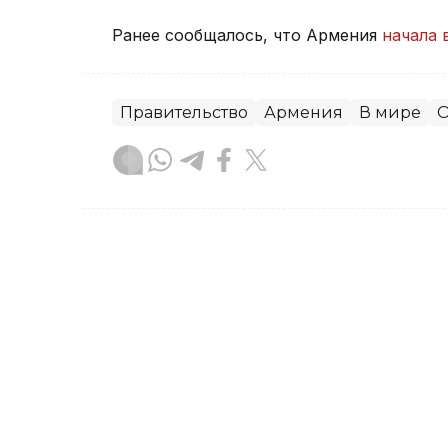
Ранее сообщалось, что Армения
начала 
Правительство
Армения
В мире
О
Зарина Жакупова
Автор
21:31, 23 Июля 2026
Правительство РК усили
цен на социально значи