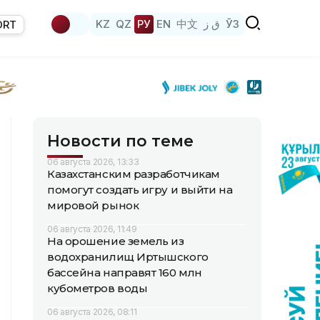
KZ
QZ
РУ
EN
中文
ق ز
ЎЗ
ORT
Новости по теме
06 августа 2026, 13:33
Казахстанским разработчикам
помогут создать игру и выйти на
мировой рынок
06 августа 2026, 11:49
На орошение земель из
водохранилищ Иртышского
бассейна направят 160 млн
кубометров воды
06 августа 2026, 08:11