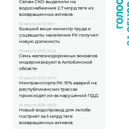
Селам СКО выделили на
водоснабжение 2,7 млрд теңге из
возвращенных активов
05 августа 2026, 18:21
Бывший вице-министр труда и
соцзащиты населения РК получил
новую должность
05 августа 2026, 14:33
Семь железнодорожных вокзалов
модернизируют в Актюбинской
области
05 августа 2026, 08:33
Минтранспорта РК: 91% аварий на
республиканских трассах
происходят из-за нарушений ПДД
05 августа 2026, 08:20
Новый водопровод для Актобе
построят за 5 млрд теңге
возвращенных активов