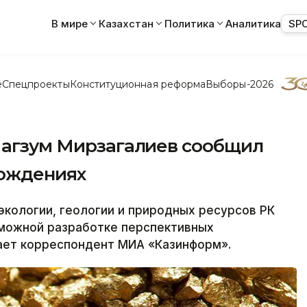
В мире
Казахстан
Политика
Аналитика
SP
е
Спецпроекты
Конституционная реформа
Выборы-2026
 Магзум Мирзагалиев сообщил
рождениях
кологии, геологии и природных ресурсов РК
зможной разработке перспективных
ает корреспондент МИА «Казинформ».