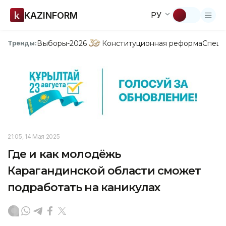
KAZINFORM
РУ
Выборы-2026
Конституционная реформа
Спецп
Тренды:
21:05, 14 Мая 2025
Где и как молодёжь
Карагандинской области сможет
подработать на каникулах