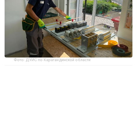
Фото: ДУИС по Карагандинской области
Производство открыли на территории
исправительного учреждения в рамках
программы развития производственного сектора
уголовно-исполнительной системы. Проект
направлен не только на выпуск продукции,
но и на создание рабочих мест для осужденных,
которые во время отбывания наказания смогут
получить востребованную профессию