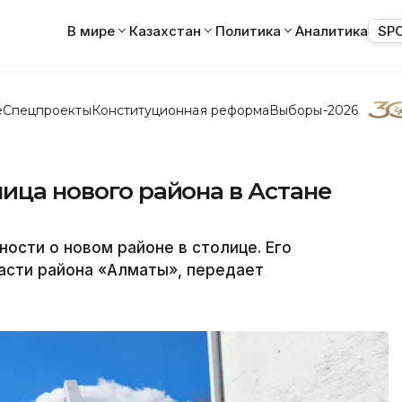
В мире
Казахстан
Политика
Аналитика
SP
е
Спецпроекты
Конституционная реформа
Выборы-2026
ница нового района в Астане
ости о новом районе в столице. Его
асти района «Алматы», передает