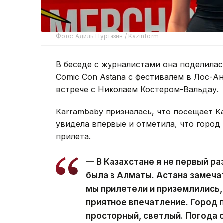
Фото: Адиль Нуртазин / Kazinform
В беседе с журналистами она поделила
Comic Con Astana с фестивалем в Лос-А
встрече с Николаем Костером-Вальдау.
Karrambaby призналась, что посещает К
увидела впервые и отметила, что город
прилета.
— В Казахстане я не первый ра
была в Алматы. Астана замечат
мы прилетели и приземлились,
приятное впечатление. Город 
просторный, светлый. Погода 