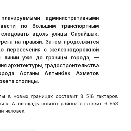
ланируемыми административными
овести по большим транспортным
 следовать вдоль улицы Сарайшык,
ерега на правый. Затем продолжится
до пересечения с железнодорожной
й линии уже до границы города, —
ния архитектуры, градостроительства
орода Астаны Алтынбек Ахметов
овета столицы.
ы в новых границах составит 8 518 гектаров
век. А площадь нового района составит 6 953
чи человек.