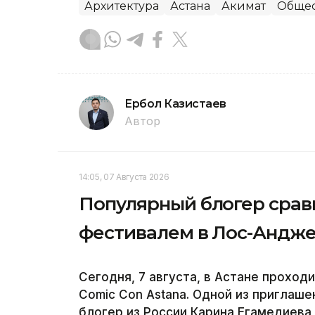
Архитектура
Астана
Акимат
Общес
Ербол Казистаев
Автор
14:05, 07 Августа 2026
Популярный блогер сравн
фестивалем в Лос-Андж
Сегодня, 7 августа, в Астане прохо
Comic Con Astana. Одной из приглаш
блогер из России Карина Егамедиева,