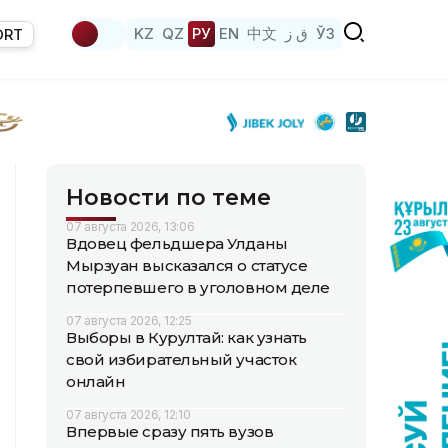
KZ
QZ
РУ
EN
中文
ق ز
ЎЗ
ORT
Новости по теме
07 августа 2026, 13:06
Вдовец фельдшера Улданы
Мырзуан высказался о статусе
потерпевшего в уголовном деле
07 августа 2026, 12:25
Выборы в Курултай: как узнать
свой избирательный участок
онлайн
07 августа 2026, 12:10
Впервые сразу пять вузов