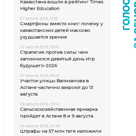
Казахстана вошли в рейтинг Times
Higher Education
07 августа 2026, 11:45
Смартфоны вместо книг: почему у
казахстанских детей массово
ухудшается зрение
07 августа 2026, 10:56
Стратегия против силы: чем
запомнился девятый день Игр
будущего-2026
07 августа 2026, 09:22
Участок улицы Валиханова в
Астане частично закроют до 13
августа
06 августа 2026, 21:04
Сельскохозяйственная ярмарка
пройдет в Астане 8 и 9 августа
06 августа 2026, 20:48
Штрафы на 57 млн теңге наложили