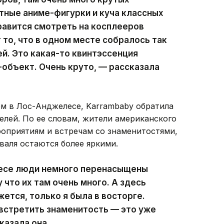
ятные аниме-фигурки и куча классных
равится смотреть на косплееров
 то, что в одном месте собралось так
й. Это какая-то квинтэссенция
-объект. Очень круто, — рассказала
ем в Лос-Анджелесе, Karrambaby обратила
елей. По ее словам, жители американского
оприятиям и встречам со знаменитостями,
валя остаются более яркими.
есе люди немного перенасыщены
что их там очень много. А здесь
жется, только я была в восторге.
встретить знаменитость — это уже
казала она.