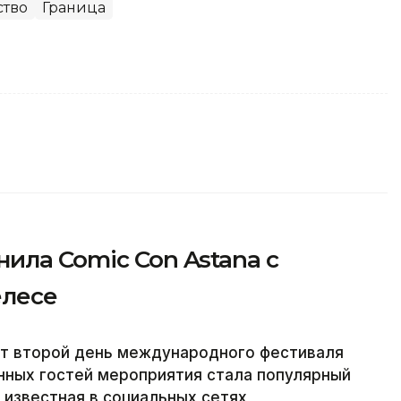
тво
Граница
ила Comic Con Astana с
елесе
дит второй день международного фестиваля
енных гостей мероприятия стала популярный
 известная в социальных сетях