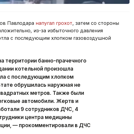
нов Павлодара
напугал грохот
, затем со стороны
ложительно, из-за избыточного давления
отла с последующим хлопком газовоздушной
 на территории банно-прачечного
дании котельной произошла
тла с последующим хлопком
ьтате обрушилась наружная не
квадратных метров. Также были
гковые автомобили. Жертв и
аботали 9 сотрудников ДЧС, 4
отрудники центра медицины
иции, — прокомментировали в ДЧС