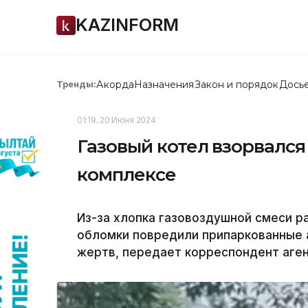
KAZINFORM
Акорда
Назначения
Закон и порядок
Дось
Тренды:
01:19, 20 Июня 2024
Газовый котел взорвался
комплексе
Из-за хлопка газовоздушной смеси р
обломки повредили припаркованные 
жертв, передает корреспондент агент