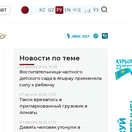
KZ
QZ
РУ
EN
中文
ق ز
ЎЗ
ORT
Новости по теме
07 августа 2026, 14:30
Воспитательница частного
детского сада в Атырау применяла
силу к ребенку
07 августа 2026, 11:00
Такси врезалось в
припаркованный грузовик в
Алматы
07 августа 2026, 01:12
Девять человек утонули в