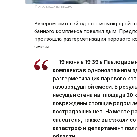
Фото: кадр из видео
Вечером жителей одного из микрорайо
банного комплекса повалил дым. Предпо
произошла разгерметизация парового к
смеси.
— 19 июня в 19:39 в Павлодаре
комплекса в одноноэтажном з
разгерметизация парового ко
газовоздушной смеси. В резул
несущая стена на площади 20 
повреждены стоящие рядом ле
пострадавших нет. На месте р
спасателя, также выезжали с
катастроф и департамент пол
области.