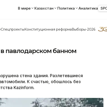
В мире
Казахстан
Политика
Аналитика
SP
е
Спецпроекты
Конституционная реформа
Выборы-2026
 в павлодарском банном
азрушена стена здания. Разлетевшиеся
автомобили. К счастью, обошлось без
ства Kazinform.