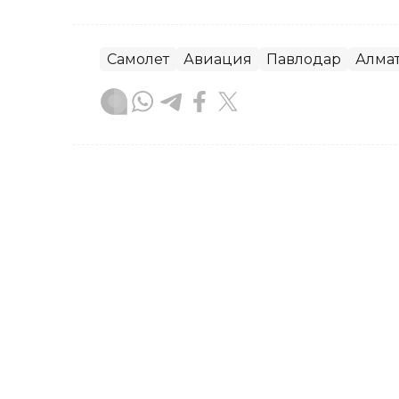
Самолет
Авиация
Павлодар
Алма
Динара Жусупбекова
Автор
18:47, 05 Августа 2026
Первая тройня за послед
свет в Павлодарской обл