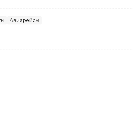
ты
Авиарейсы
ние два года появилась на
асти