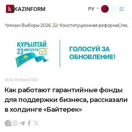
KAZINFORM
РУ
Выборы-2026
Конституционная реформа
Спецп
Тренды:
14:54, 19 Июня 2025
Как работают гарантийные фонды
для поддержки бизнеса, рассказали
в холдинге «Байтерек»