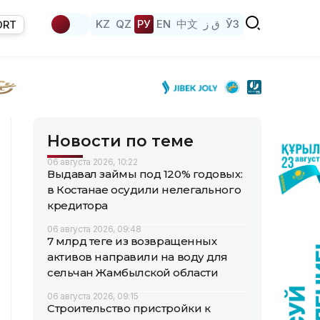
KZ
QZ
РУ
EN
中文
ق ز
ЎЗ
ORT
Новости по теме
06 августа 2026, 10:22
Выдавал займы под 120% годовых:
в Костанае осудили нелегального
кредитора
06 августа 2026, 09:48
7 млрд теңге из возвращенных
активов направили на воду для
сельчан Жамбылской области
06 августа 2026, 09:15
Строительство пристройки к