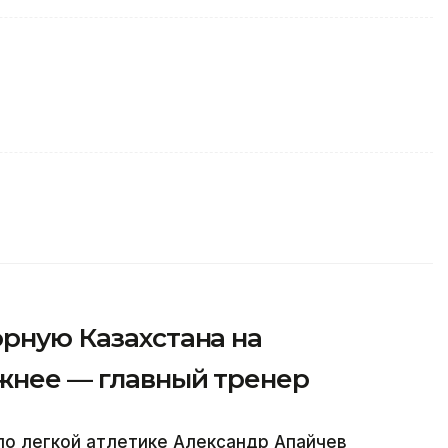
орную Казахстана на
ожнее — главный тренер
по легкой атлетике Александр Апайчев