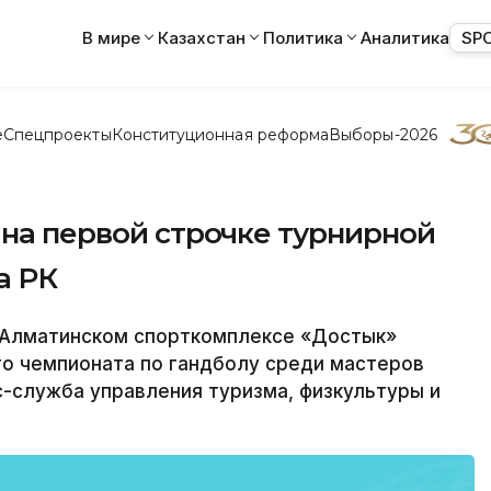
В мире
Казахстан
Политика
Аналитика
SP
е
Спецпроекты
Конституционная реформа
Выборы-2026
 на первой строчке турнирной
а РК
 Алматинском спорткомплексе «Достык»
го чемпионата по гандболу среди мастеров
-служба управления туризма, физкультуры и