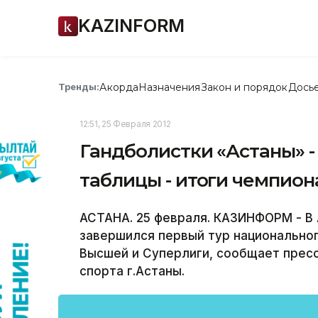
KAZINFORM
Акорда
Назначения
Закон и порядок
Дось
Тренды:
12:51, 25 Февраля 2012
Гандболистки «Астаны» -
таблицы - итоги чемпион
АСТАНА. 25 февраля. КАЗИНФОРМ - В
завершился первый тур национально
Высшей и Суперлиги, сообщает пресс
спорта г.Астаны.