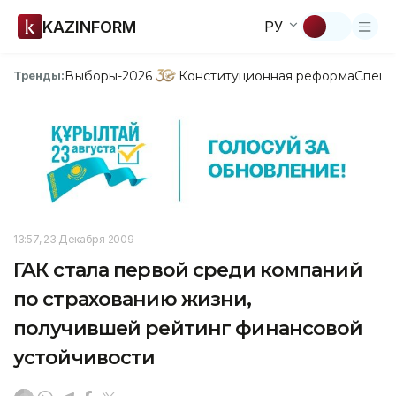
KAZINFORM
РУ
Выборы-2026
Конституционная реформа
Спецп
Тренды:
13:57, 23 Декабря 2009
ГАК стала первой среди компаний
по страхованию жизни,
получившей рейтинг финансовой
устойчивости