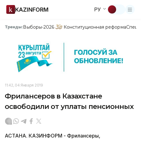
KAZINFORM
РУ
Выборы-2026
Конституционная реформа
Спецп
Тренды:
11:42, 04 Января 2019
Фрилансеров в Казахстане
освободили от уплаты пенсионных
АСТАНА. КАЗИНФОРМ - Фрилансеры,