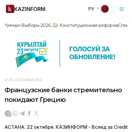
KAZINFORM
РУ
Выборы-2026
Конституционная реформа
Спецп
Тренды:
01:20, 22 Октября 2012
Французские банки стремительно
покидают Грецию
АСТАНА. 22 октября. КАЗИНФОРМ - Вслед за Credit