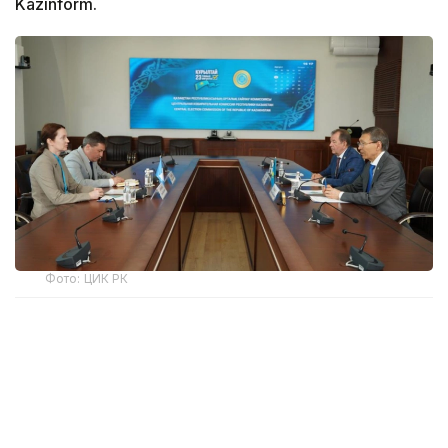
Kazinform.
Фото: ЦИК РК
Председатель Центризбиркома подчеркнул
многолетний опыт сотрудничества и постоянное
участие наблюдателей МПА СНГ в наблюдении за
ходом проведения электоральных кампаний в
нашей стране.