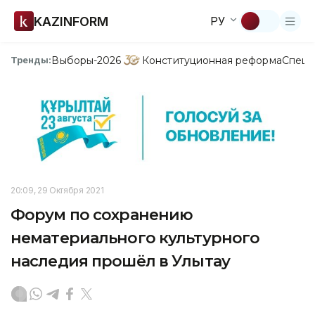
KAZINFORM
РУ
Выборы-2026
Конституционная реформа
Спецп
Тренды:
20:09, 29 Октября 2021
Форум по сохранению
нематериального культурного
наследия прошёл в Улытау