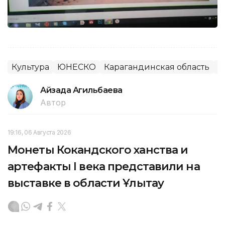
Культура
ЮНЕСКО
Карагандинская область
И
Айзада Агильбаева
Автор
19:16, 06 Августа 2026
Монеты Кокандского ханства и
артефакты I века представили на
выставке в области Ұлытау