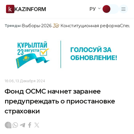
KAZINFORM
РУ
Выборы-2026
Конституционная реформа
Спецп
Тренды:
16:06, 13 Декабря 2024
Фонд ОСМС начнет заранее
предупреждать о приостановке
страховки