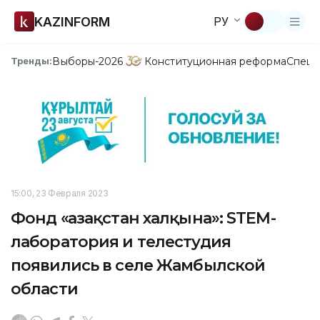
KAZINFORM
РУ
Выборы-2026
Конституционная реформа
Спецп
Тренды:
15:00, 23 Февраля 2023
Фонд «Қазақстан халқына»: STEM-
лаборатория и телестудия
появились в селе Жамбылской
области