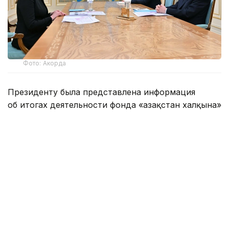
Фото: Акорда
Президенту была представлена информация
об итогах деятельности фонда «Қазақстан халқына»
и реализуемых благотворительных инициативах.
Как сообщила Лаззат Чинкисбаева,
попечительский совет фонда утвердил 134
благотворительные программы и проекта,
ориентированные на решение приоритетных
социальных задач.
Касым-Жомарту Токаеву было доложено, что
фонд реализует масштабные проекты в сферах