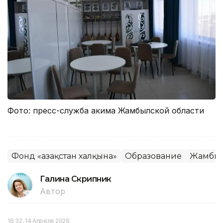
Фото: пресс-служба акима Жамбылской области
Фонд «Қазақстан халқына»
Образование
Жамбыл
Галина Скрипник
Автор
16:32, 14 Апреля 2026