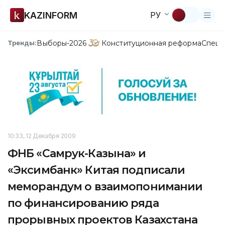
KAZINFORM
РУ
Выборы-2026
Конституционная реформа
Спецп
Тренды:
10:33, 12 Декабря 2009
ФНБ «Самрук-Казына» и
«Эксимбанк» Китая подписали
меморандум о взаимопонимании
по финансированию ряда
прорывных проектов Казахстана