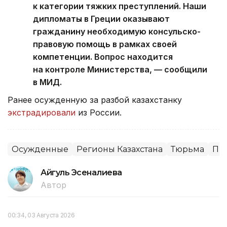
к категории тяжких преступлений. Наши
дипломаты в Греции оказывают
гражданину необходимую консульско-
правовую помощь в рамках своей
компетенции. Вопрос находится
на контроле Министерства, — сообщили
в МИД.
Ранее осужденную за разбой казахстанку
экстрадировали
из России.
Осужденные
Регионы Казахстана
Тюрьма
Пр
Айгуль Эсеналиева
Автор
00:34, 03 Августа 2026