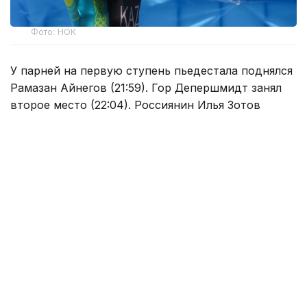
Фото: НОК
У парней на первую ступень пьедестала поднялся
Рамазан Айнегов (21:59). Гор Депершмидт занял
второе место (22:04). Россиянин Илья Зотов
финишировал третьим (22:12).
В соревнованиях среди девушек золотую медаль
завоевала Алуа Нурмухамет (25:26). Калерия
Шнайдер стала второй (25:48). Алёна Лопатина из
России замкнула тройку лучших (25:50).
Спорт
спортсмены Казахстана
Туркестан
Гульжан Тасмаганбетова
Автор