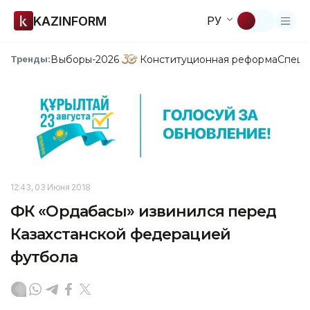
KAZINFORM
РУ
Выборы-2026
Конституционная реформа
Спецп
Тренды:
12:43, 03 Июня 2018
ФК «Ордабасы» извинился перед
Казахстанской федерацией
футбола