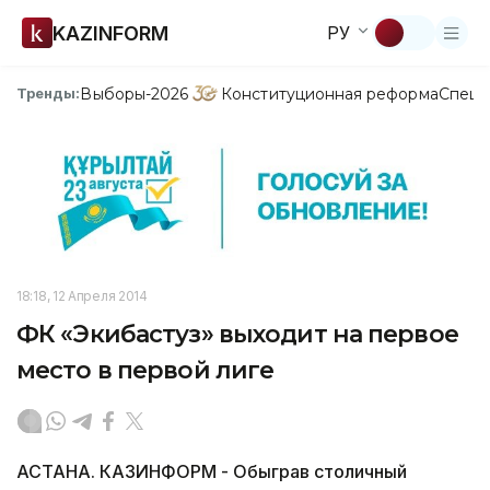
KAZINFORM
РУ
Выборы-2026
Конституционная реформа
Спецп
Тренды:
18:18, 12 Апреля 2014
ФК «Экибастуз» выходит на первое
место в первой лиге
АСТАНА. КАЗИНФОРМ - Обыграв столичный