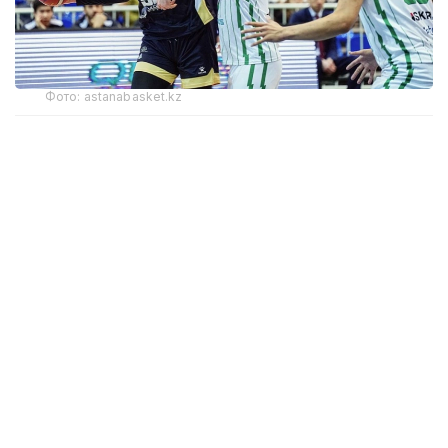
Фото: astanabasket.kz
По словам председателя Комитета по делам
спорта и физической культуры МТС РК Руслана
Есеналина, в последние годы результаты
выступлений клуба на международной арене
не соответствовали поставленным задачам
и ожиданиям.
— По итогам прошлого сезона Единой лиги
ВТБ БК «Астана» занял последнее, 12-е
место, одержав лишь две победы в 44
матчах. Процент поражений превысил
95%, что стало худшим результатом клуба
за всю историю его выступлений в Лиге.