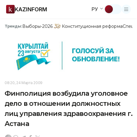
KAZINFORM
РУ
Выборы-2026
Конституционная реформа
Спецп
Тренды:
08:20, 24 Марта 2009
Финполиция возбудила уголовное
дело в отношении должностных
лиц управления здравоохранения г.
Астана