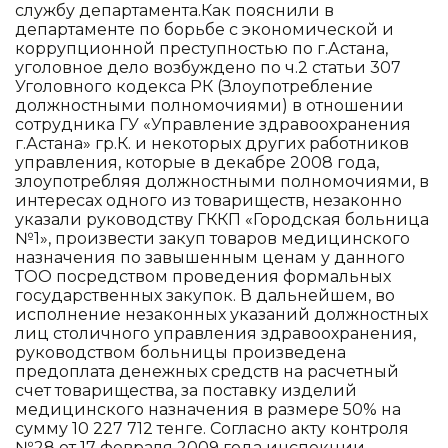
службу департамента.Как пояснили в
департаменте по борьбе с экономической и
коррупционной преступностью по г.Астана,
уголовное дело возбуждено по ч.2 статьи 307
Уголовного кодекса РК (Злоупотребление
должностными полномочиями) в отношении
сотрудника ГУ «Управление здравоохранения
г.Астана» гр.К. и некоторых других работников
управления, которые в декабре 2008 года,
злоупотребляя должностными полномочиями, в
интересах одного из товариществ, незаконно
указали руководству ГККП «Городская больница
№1», произвести закуп товаров медицинского
назначения по завышенным ценам у данного
ТОО посредством проведения формальных
государственных закупок. В дальнейшем, во
исполнение незаконных указаний должностных
лиц столичного управления здравоохранения,
руководством больницы произведена
предоплата денежных средств на расчетный
счет товарищества, за поставку изделий
медицинского назначения в размере 50% на
сумму 10 227 712 тенге. Согласно акту контроля
№28 от 17 февраля 2009 года инспекции