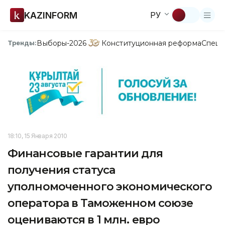
KAZINFORM
РУ
Выборы-2026
Конституционная реформа
Спецп
Тренды:
18:10, 15 Января 2010
Финансовые гарантии для
получения статуса
уполномоченного экономического
оператора в Таможенном союзе
оцениваются в 1 млн. евро