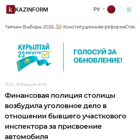
KAZINFORM
РУ
Выборы-2026
Конституционная реформа
Спецп
Тренды:
15:03, 18 Февраля 2009
Финансовая полиция столицы
возбудила уголовное дело в
отношении бывшего участкового
инспектора за присвоение
автомобиля