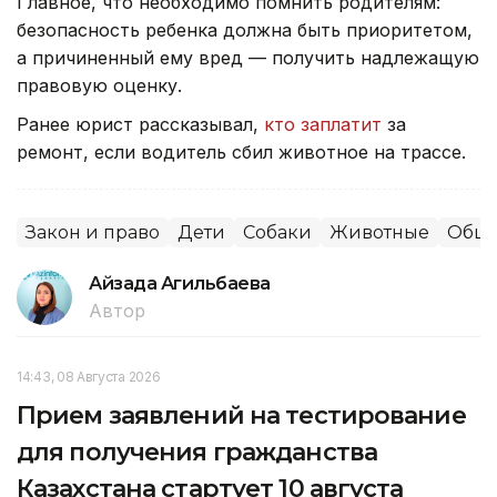
Главное, что необходимо помнить родителям:
безопасность ребенка должна быть приоритетом,
а причиненный ему вред — получить надлежащую
правовую оценку.
Ранее юрист рассказывал,
кто заплатит
за
ремонт, если водитель сбил животное на трассе.
Закон и право
Дети
Собаки
Животные
Обще
Айзада Агильбаева
Автор
14:43, 08 Августа 2026
Прием заявлений на тестирование
для получения гражданства
Казахстана стартует 10 августа