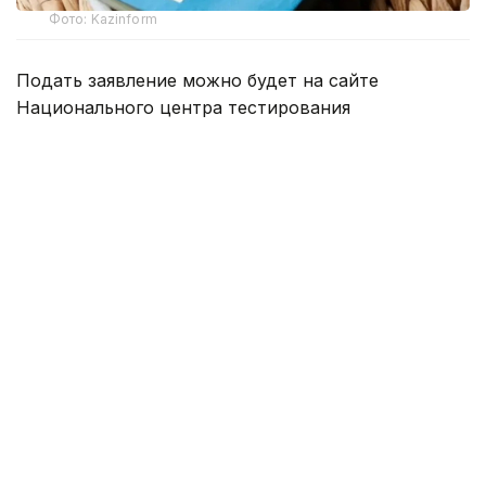
Фото: Kazinform
Подать заявление можно будет на сайте
Национального центра тестирования
app.testcenter.kz
или через приложение UTO.
Тестирование пройдет 22 августа.
Тестирование состоит из 3 блоков:
тест по казахскому языку — 30 заданий,
пороговый балл — 15;
тест по основам Конституции Республики
Казахстан (на казахском или русском языке) —
40 заданий, пороговый балл — 20;
тест по истории Казахстана (на казахском
или русском языке) — 30 заданий, пороговый
балл — 15.